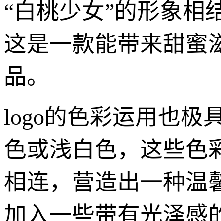
“白桃少女”的形象
这是一款能带来甜蜜
品。
logo的色彩运用也
色或浅白色，这些色
相连，营造出一种温
加入一些带有光泽感