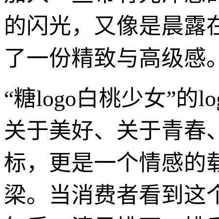
的闪光，又像是晨露在
了一份精致与高级感
“糖logo白桃少女”
关于美好、关于青春
标，更是一个情感的
梁。当消费者看到这个