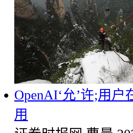
OpenAI‘允’许;用户
用