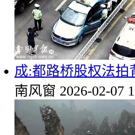
成:都路桥股权法拍
南风窗
2026-02-07 1