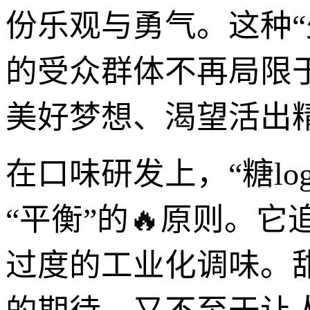
份乐观与勇气。这种“少
的受众群体不再局限
美好梦想、渴望活出
在口味研发上，“糖lo
“平衡”的🔥原则。
过度的工业化调味。