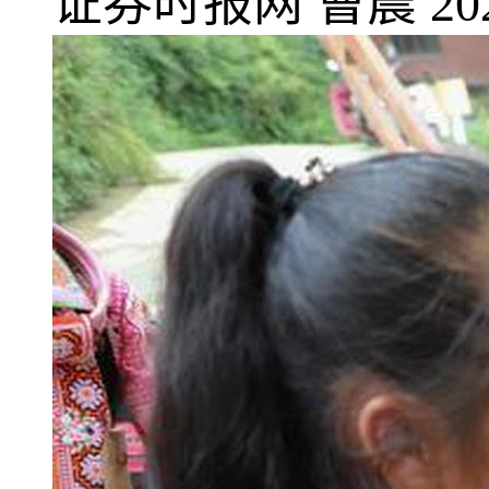
证券时报网
曹晨
20