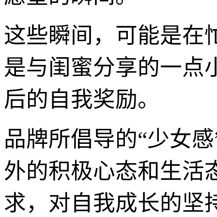
这些瞬间，可能是在忙
是与闺蜜分享的一点
后的自我奖励。
品牌所倡导的“少女
外的积极心态和生活
求，对自我成长的坚