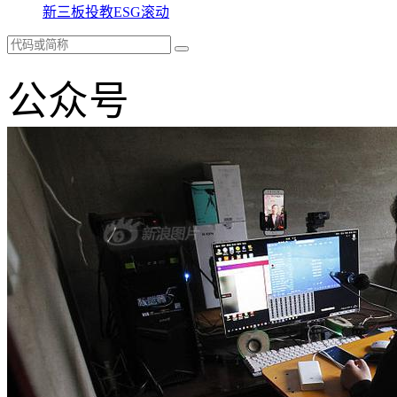
新三板
投教
ESG
滚动
公众号