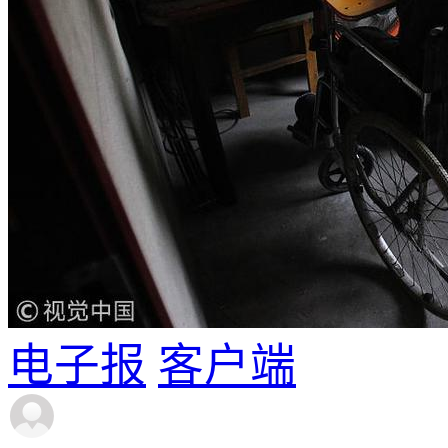
电子报
客户端