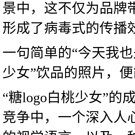
景中，这不仅为品牌
形成了病毒式的传播
一句简单的“今天我也
少女”饮品的照片，
“糖logo白桃少女
竞争中，一个深入人心