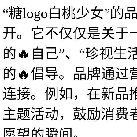
“糖logo白桃少女
开。它不仅仅是关于
的🔥自己”、“珍视
的🔥倡导。品牌通
连接。例如，在新品
主题活动，鼓励消费
愿望的瞬间。