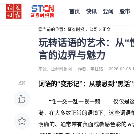
首页
快讯
要闻
股市
您当前的位置：
证券时报
>
公司
>
正文
玩转话语的艺术：从“
言的边界与魅力
来源：证券时报网
作者：李柱铭
2026-02-08 
词语的“变形记”：从禁忌到“黑话
点赞
“性一交一乱一视一频”——仅仅是
漪。在大多数正常的语境下，这些词语
明确的、通常带有负面或敏感色彩的🔥