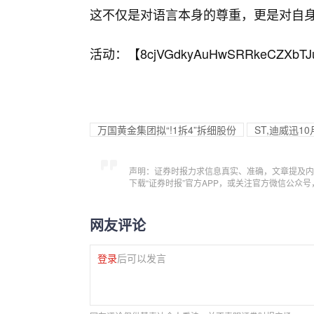
这不仅是对语言本身的尊重，更是对自
活动：【
8cjVGdkyAuHwSRRkeCZXbTJ
万国黄金集团拟“!1拆4”拆细股份
ST,迪威迅1
声明：证券时报力求信息真实、准确，文章提及内
下载“证券时报”官方APP，或关注官方微信公众
网友评论
登录
后可以发言