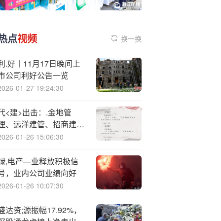
热点
视频
换一换
利.好丨11月17日晚间上
市公司利好公告一览
2026-01-27 19:24:30
代<建>出击：.金地管
理、远洋建管、招商建
管、润地管理、中冶置业
2026-01-26 15:06:30
等收获新项目
绿,电产—业释放积极信
号，业内公司业绩向好
2026-01-26 10:07:30
盛达资;源振幅17.92%，