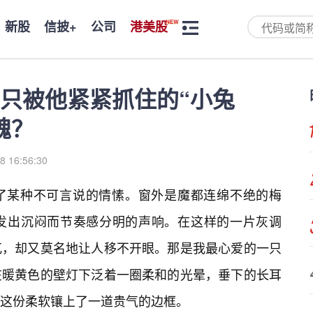
新股
信披+
公司
港美股
只被他紧紧抓住的“小兔
魂？
8 16:56:30
了某种不可言说的情愫。窗外是魔都连绵不绝的梅
发出沉闷而节奏感分明的声响。在这样的一片灰调
兀，却又莫名地让人移不开眼。那是我最心爱的一只
在暖黄色的壁灯下泛着一圈柔和的光晕，垂下的长耳
这份柔软镶上了一道贵气的边框。