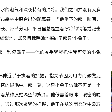
雨水的潮气和深夜特有的清冷。我们之间并没有太多
都市森林中磨合出的疏离感。当他坐下的那一瞬间，
修长、骨节分明、平日里总是握着冰冷的钢笔或敲击
缓缓地、却又目标明确地探向了那只“小兔子”。
那一秒停滞了——他的🔥手紧紧抓住我可爱的小兔
一种近乎于执着的抓握。指关节因为用力而微微泛
绵密的绒毛中。那一刻，这只小兔子仿佛不再是一个
载着某种原始渴望的媒介。他低垂着眼眸，浓密的睫
到，通过那次紧紧的抓握，他正在从这团柔软中汲取