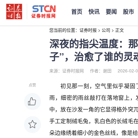
首页
快讯
要闻
股市
您当前的位置：
证券时报
>
公司
>
正文
深夜的指尖温度：那
子”，治愈了谁的灵
来源：证券时报网
作者：谢田
2026-02-0
初见那一刻，空气里似乎凝固
点赞
雨，细密的雨丝敲打在落地窗上，
中，放在沙发一角的它显得格外突
手工定制绒毛兔，乳白色的长绒毛
朵边缘绣着细小的金色丝线，像是给