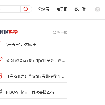
公众号
电子报
客户端
时报
热榜
换一换
“,十五五”，这!么干！
金‘融’教育宣<传>周|富国基金：创意水果谐音梗反诈海报 勿信桃路 莓有捷径
【券商聚焦】华安证?券维持哔哩哔哩(09626)“买入”评级 指《三国：百将牌》有望在年轻人群内打开市场
RISC-V‘市’占，首次突破25%