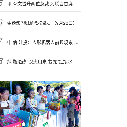
甲,骨文晋升两位总裁:为联合首席执行官
金逸影?视!龙虎榜数据（9月22日）
中‘信’建投：人形机器人前瞻观察·复盘Gen1/2时期板块走势，看好Gen3发布带来机会
绿!瓶退热: 农夫山泉“复宠”红瓶水