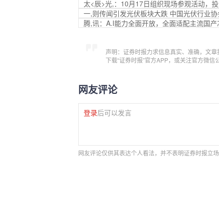
太<辰>光,：10月17日组织现场参观活动，
一,则传闻引发光伏板块大跌 中国光伏行业
腾,讯：A.I能力全面开放，全面适配主流国产
声明：证券时报力求信息真实、准确，文章
下载“证券时报”官方APP，或关注官方微
网友评论
登录
后可以发言
网友评论仅供其表达个人看法，并不表明证券时报立场