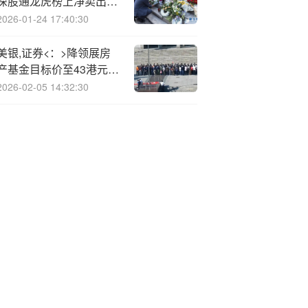
深股通龙虎榜上净卖出
453.67万元
2026-01-24 17:40:30
美银,证券<：>降领展房
产基金目标价至43港元
续予“买入”评级
2026-02-05 14:32:30