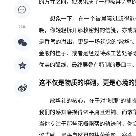
的方寸之间，便演化成了一种极具诗意的
想象一下，在一个被晨曦过滤得近
分享
晚，你轻轻拆开那枚密封的信笺，亦或是
是香气的溢出，更是一场视觉的“散华”
金般的桂子、或者是经过特殊工艺处😁
优美的弧线，最终层叠在特制的器皿中
这不仅是物质的堆砌，更是心境的
散华礼的核心，在于对“刹那”的捕
我们的感知磨损得🌸平庸且迟钝。而散
当你专注于那些花瓣飘落的轨迹时，你
仪式感，是将自然界的枯荣缩影于案头