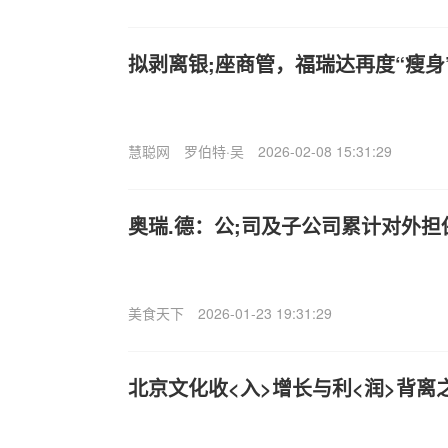
拟剥离银;座商管，福瑞达再度“瘦身
慧聪网
罗伯特·吴
2026-02-08 15:31:29
奥瑞.德：公;司及子公司累计对外担保
美食天下
2026-01-23 19:31:29
北京文化收<入>增长与利<润>背离