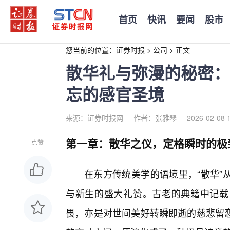
首页
快讯
要闻
股市
您当前的位置：
证券时报
>
公司
>
正文
散华礼与弥漫的秘密：
忘的感官圣境
来源：证券时报网
作者：张雅琴
2026-02-08 
第一章：散华之仪，定格瞬时的极
点赞
在东方传统美学的语境里，“散华”
与新生的盛大礼赞。古老的典籍中记载
畏，亦是对世间美好转瞬即逝的慈悲留