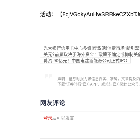
活动：【
8cjVGdkyAuHwSRRkeCZXbTJ
光大银行信用卡中心多维!度激活!消费市场“新引擎
美元?前景取决于海外资金：政策不确定或抑制美债
募资:90亿元！中国电建新能源公司正式IPO
声明：证券时报力求信息真实、准确，文章提及内
下载“证券时报”官方APP，或关注官方微信公众
网友评论
登录
后可以发言