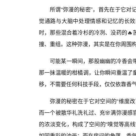
所谓“弥漫的秘密”，首先在于它对
觉通路与大脑中处理情感和记忆的长效
时，那些混合着冷杉的冷冽、没药的🔥
撞、重组。这种弥漫，其实是在你周围构
可能某一瞬间，那股幽幽的冷香会带
那一抹温暖的柑橘调，让你瞬间重温了
移，不需要任何科技手段，仅仅依靠香气
弥漫的秘密在于它对空间的“维度改
而一个被散华礼洗礼过、充🌸满弥漫感
的浓淡变化，构成了空间的“嗅觉等高线
如同重彩的油画；而在房间的角落，香气