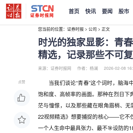
首页
快讯
要闻
股市
您当前的位置：
证券时报
>
公司
>
正文
时光的独家显影：青春HD
精选，记录那些不可复
来源：证券时报网
作者：杨澜
2026-02-08 16
当我们谈论“青春”这个词时，脑海
点赞
饱和度、高帧率的画面。那种在烈日下奔
茫与憧憬，以及那些藏在眼角眉梢、无需言
22视频精选》想要捕捉的核心——它不
一个人生命中最具张力、最不🎯设防的18