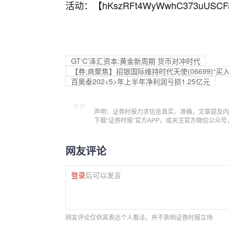
活动：【
hKszRFt4WyWwhC373uUSCF
GT‘C’泽汇资本:黄金新周期 货币对冲时代
【券;商聚焦】招银国际维持时代天使(06699)“买
百奥泰202<5>年上半年净利润亏损1.25亿元
声明：证券时报力求信息真实、准确，文章提及内
下载“证券时报”官方APP，或关注官方微信公众
网友评论
登录
后可以发言
网友评论仅供其表达个人看法，并不表明证券时报立场