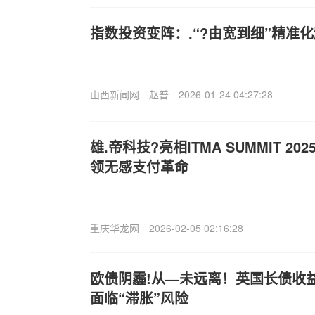
指数投资变阵：.“?由宽到细”精准
山西新闻网
赵普
2026-01-24 04:27:28
雄.帝科技?亮相ITMA SUMMIT 20
领无感支付革命
重庆华龙网
2026-02-05 02:16:28
欧债阴霾!从—未远离！英国长债收益
面临“滞胀”风险