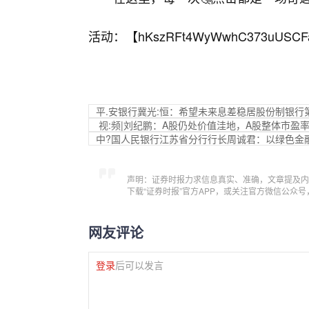
活动：【
hKszRFt4WyWwhC373uUSCF
平.安银行冀光:恒：希望未来息差稳居股份制银行
视:频|刘纪鹏：A股仍处价值洼地，A股整体市盈
中?国人民银行江苏省分行行长周诚君：以绿色金
声明：证券时报力求信息真实、准确，文章提及内
下载“证券时报”官方APP，或关注官方微信公众
网友评论
登录
后可以发言